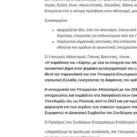
Αιγαίο, Κρήτη, Ιόνιο, νήσων Αττικής, Σποράδες, Θάσος κ
Ενισχύεται έτσι η ισότιμη πρόσβαση στον αθλητισμό, με
Συγκεκριμένα:
εφαρμόζεται ήδη, από τον Ιανουάριο, έπειτα από
δημόσιας υπηρεσίας (τα επιδοτούμενα από την 
παρέχονται σημαντικές εκπτώσεις στα υπόλοιπα θ
αθλητών και ομάδων σε αγωνιστικές υποχρεώσει
Ο Υπουργός Αθλητισμού, Γιάννης Βρούτσης, τόνισε:
«Η παράδοση του «Χάρτη», με όλα τα στοιχεία του Α
ουσιαστικό βήμα στον ψηφιακό μετασχηματισμό του ελ
Μετά την παρουσίασή του στο Υπουργείο Εσωτερικών 
νησιωτική Ελλάδα, ενισχύοντας τη διαφάνεια, τον ο
Η συνεργασία του Υπουργείου Αθλητισμού με τον ΣΕΕ
υποχρεώσεις και συμβάλλει στη διασφάλιση ίσων ευκα
Υπενθυμίζω ότι, ως Πολιτεία, από το 2023 και για πρ
φορολογία επί των κερδών των παικτών τυχερών παι
Ευχαριστώ το Διοικητικό Συμβούλιο του Συνδέσμου για
Ο Πρόεδρος του Συνδέσμου Επιχειρήσεων Επιβατηγού Ν
«Χαιρετίζουμε τη πρώτη μας συνάντηση, στο Υπουργείο 