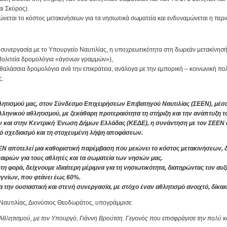
αι Σκύρος).
ιώνεται το κόστος μετακινήσεων για τα νησιωτικά σωματεία και ενδυναμώνεται η περ
 συνεργασία με το Υπουργείο Ναυτιλίας, η υποχρεωτικότητα στη δωρεάν μετακίνησή
Πολιτεία δρομολόγια «άγονων γραμμών»),
αλάσσια δρομολόγια ανά την επικράτεια, ανάλογα με την εμπορική – κοινωνική πολ
ς.
θλητισμού μας, στον Σύνδεσμο Επιχειρήσεων Επιβατηγού Ναυτιλίας (ΣΕΕΝ), μέσ
ληνικού αθλητισμού, με ξεκάθαρη προτεραιότητα τη στήριξη και την ανάπτυξη τ
και στην Κεντρική Ένωση Δήμων Ελλάδας (ΚΕΔΕ), η συνάντηση με τον ΣΕΕΝ απο
ρθό σχεδιασμό και τη στοχευμένη λήψη αποφάσεων.
Ν αποτελεί μια καθοριστική παρέμβαση που μειώνει το κόστος μετακινήσεων, δ
ιριών για τους αθλητές και τα σωματεία των νησιών μας.
ώτη φορά, δείχνουμε ιδιαίτερη μέριμνα για τη νησιωτικότητα, διατηρώντας τον 
γνίων, που φτάνει έως 60%.
 την ουσιαστική και στενή συνεργασία, με στόχο έναν αθλητισμό ανοιχτό, δίκα
αυτιλίας, Διονύσιος Θεοδωράτος, υπογράμμισε:
Αθλητισμού, με τον Υπουργό, Γιάννη Βρούτση. Γεγονός που επισφράγισε την πολύ κ