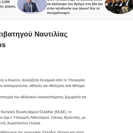
Οικονο
να κλείνουμε τον δρόμο στη βία και
ας,
Πολυθ
στην ασυδοσία των λίγων! Και το
του Υ
πετυχαίνουμε»
ιβατηγού Ναυτιλίας
os
ς e-Kouros, συνεχίζεται δυναμικά από το Υπουργείο
υ καλλιεργούνται, αθλητές και αθλήτριες ανά άθλημα,
στοιχεία του αθλητικού οικοσυστήματος ξεχωριστά για
ν Κεντρική Ένωση Δήμων Ελλάδας (ΚΕΔΕ), το
 είχε ο Υπουργός Αθλητισμού, Γιάννης Βρούτσης, με
ντή, Κωνσταντίνο Γκώνια.
 αθλητριών της νησιωτικής Ελλάδας (βόρειο και νότιο