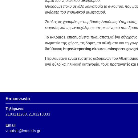
τομέα του νησιωτικού αθλητισμού.
Θεωρούμε πολύ μεγάλη καινοτομία το e-kouros, που μας
ανάδειξη του νησιωτικού αθλητισμού.
Σε όλες τις γραμμές, με συμβάσεις Δημόσιας Υπηρεσίας, 
εταιρείας και της ενασχόλησης της με τα νησιά που δρασ
Το e-Kouros, επισημαίνεται πως, αποτελεί ένα σύγχρον
σωματεία της χώρας, τις δομές, τα αθλήματα και τη γεω
διεύθυνση
https://reporting.ekouros.minsports.gov.gr/
Περιλαμβάνει εννέα ενότητες δεδομένων του Αθλητισμού
ανά φύλο και ηλικιακή κατηγορία, τους προπονητές και 
Επικοινωνία
Τηλέφωνα
2103211200, 2103213333
Email
vroutsis@ivroutsis.gr