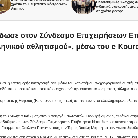
Προσεισμικός Έλεγχος σε 2.500
χρόνια το Ολυμπιακό Κέντρο Άνω
αθλητικά συγκροτήματα της χώρ
Λιοσίων
σε χρόνο ρεκόρ!
δωσε στον Σύνδεσμο Επιχειρήσεων Επ
ληνικού αθλητισμού», μέσω του e-Kour
 και η λεπτομερής καταγραφή του, μέσω του καινοτόμου πληροφοριακού συστήματο
οδήποτε ποσοτικό και ποιοτικό στοιχείο ανά την επικράτεια (σωματεία, αθλήματα πο
ειρησιακής Ευφυΐας (Business Intelligence), αποτυπώνονται ολοκληρωμένα όλα τα 
τη του Αθλητισμού» μας στον Υπουργό Εσωτερικών, Θοδωρή Λιβάνιο, αλλά και στη
δόθηκε και στον Σύνδεσμο Επιχειρήσεων Επιβατηγού Ναυτιλίας, σε συνάντηση που
 Γραμματέα, Θεολόγο Παναγιωτάκη, τον Ταμία, Βασίλη Μαμμή και τον γενικό διευθυ
φαση δίδεται στη στήριξη των 935 αθλητικών σωματείων και των 70.171 αθλητών και