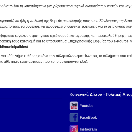
 δίνει πλέον τη δυνατότητα να γνωρίζουμε τα αθλητικά σωματεία των νησιών και ν
εφαρμόζεται ήδη η πολιτική της δωρεάν μετακίνησής τους και ο Σύνδεσμος μας δεσμε
τηριοποιείται, να συνεχίσει να προσφέρει σημαντικές εκπτώσεις για τη μετακίνηση 
ο ψηφιακό εργαλείο στρατηγικού σχεδιασμού, καταγραφής και παρακολούθησης, παρ
γραφική τους κατανομή και το υποσύστημα Επιχειρησιακής Ευφυίας του e-Kouros, γι
bi/municipalities/
 για κάθε Δήμο (πλήρης εικόνα των αθλητικών σωματείων του, τα αθλήματα που καλ
τις αθλητικές εγκαταστάσεις που χρησιμοποιούνται κλπ).
Κοινωνικά Δίκτυα - Πολιτική Απο
Youtube
FaceBook
Instagram