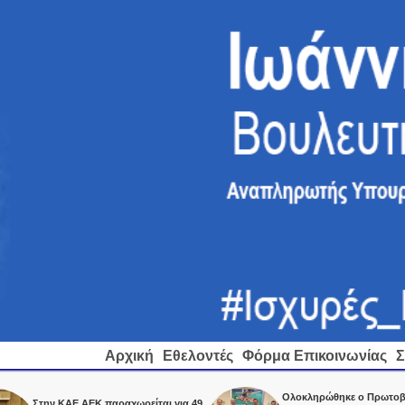
Αρχική
Εθελοντές
Φόρμα Επικοινωνίας
Σ
Ολοκληρώθηκε ο Πρωτοβάθμιος
Στην ΚΑΕ ΑΕΚ παραχωρείται για 49