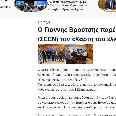
Παιδείας, Θρησκευμάτων και
Αθλητισμού του Ολυμπιακού
,
Κωπηλατοδρομίου Σχινιά
5-3-2026
Ο Γιάννης Βρούτσης παρέ
(ΣΕΕΝ) τον «Χάρτη του ελ
O ψηφιακός μετασχηματισμός του ελληνικού αθλητισμού
Αθλητισμού. Χαρτογραφείται, με απόλυτη ακρίβεια, οποι
φύλο και ηλικία, προπονητές κ.λπ.).
Για πρώτη φορά φέτος, μάλιστα, με το υποσύστημα Επιχ
κάθε έναν Δήμο, από τους 332 της χώρας.
Μετά την παρουσίαση και παράδοση, λοιπόν, του «Χάρ
συγκεκριμένο υποσύστημα Επιχειρησιακής Ευφυΐας παρα
τον Πρόεδρο του ΣΕΕΝ, Διονύση Θεοδωράτο, τον Γενικό
Στο πλαίσιο της συνεργασίας με τον ΣΕΕΝ, ιδιαίτερη έμ