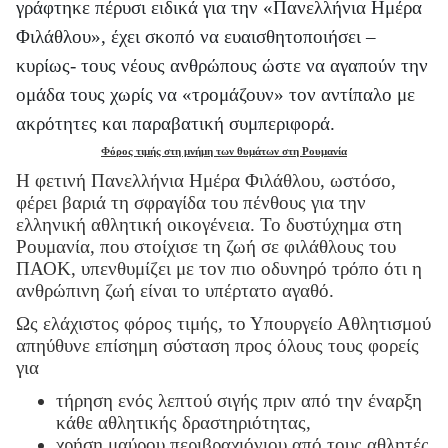
γράφτηκε πέρυσι ειδικά για την «Πανελλήνια Ημέρα
Φιλάθλου», έχει σκοπό να ευαισθητοποιήσει –
κυρίως- τους νέους ανθρώπους ώστε να αγαπούν την
ομάδα τους χωρίς να «τρομάζουν» τον αντίπαλο με
ακρότητες και παραβατική συμπεριφορά.
Φόρος τιμής στη μνήμη των θυμάτων στη Ρουμανία
Η φετινή Πανελλήνια Ημέρα Φιλάθλου, ωστόσο,
φέρει βαριά τη σφραγίδα του πένθους για την
ελληνική αθλητική οικογένεια. Το δυστύχημα στη
Ρουμανία, που στοίχισε τη ζωή σε φιλάθλους του
ΠΑΟΚ, υπενθυμίζει με τον πιο οδυνηρό τρόπο ότι η
ανθρώπινη ζωή είναι το υπέρτατο αγαθό.
Ως ελάχιστος φόρος τιμής, το Υπουργείο Αθλητισμού
απηύθυνε επίσημη σύσταση προς όλους τους φορείς
για
τήρηση ενός λεπτού σιγής πριν από την έναρξη
κάθε αθλητικής δραστηριότητας,
χρήση μαύρου περιβραχιόνιου από τους αθλητές