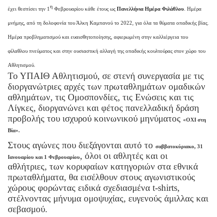
η
έχει θεσπίσει την 1
Φεβρουαρίου κάθε έτους ως
Πανελλήνια Ημέρα Φιλάθλου
. Ημέρα
μνήμης, από τη δολοφονία του Άλκη Καμπανού το 2022, για όλα τα θύματα οπαδικής βίας.
Ημέρα προβληματισμού και ευαισθητοποίησης, αφιερωμένη στην καλλιέργεια του
φίλαθλου πνεύματος και στην ουσιαστική αλλαγή της οπαδικής κουλτούρας στον χώρο του
Αθλητισμού.
Το ΥΠΑΙΘ Αθλητισμού, σε στενή συνεργασία με τις
διοργανώτριες αρχές των πρωταθλημάτων ομαδικών
αθλημάτων, τις Ομοσπονδίες, τις Ενώσεις και τις
Λίγκες, διοργανώνει και φέτος πανελλαδική δράση
προβολής του ισχυρού κοινωνικού μηνύματος
«ΟΧΙ στη
Βία»
.
Στους αγώνες που διεξάγονται αυτό το
σαββατοκύριακο, 31
, όλοι οι αθλητές και οι
Ιανουαρίου και 1 Φεβρουαρίου
αθλήτριες, των κορυφαίων κατηγοριών στα εθνικά
πρωταθλήματα, θα εισέλθουν στους αγωνιστικούς
χώρους φορώντας ειδικά σχεδιασμένα t-shirts,
στέλνοντας μήνυμα ομοψυχίας, ευγενούς άμιλλας και
σεβασμού.