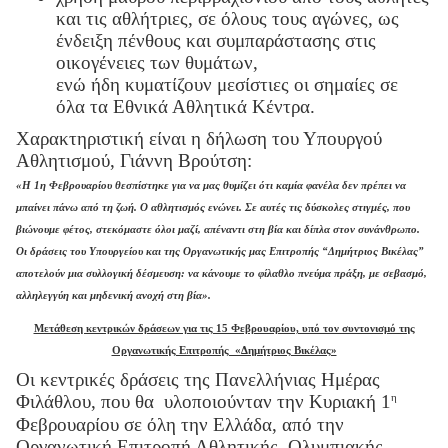
και τις αθλήτριες, σε όλους τους αγώνες, ως
ένδειξη πένθους και συμπαράστασης στις
οικογένειες των θυμάτων,
ενώ ήδη κυματίζουν μεσίστιες οι σημαίες σε
όλα τα Εθνικά Αθλητικά Κέντρα.
Χαρακτηριστική είναι η δήλωση του Υπουργού
Αθλητισμού, Γιάννη Βρούτση:
«Η 1η Φεβρουαρίου θεσπίστηκε για να μας θυμίζει ότι καμία φανέλα δεν πρέπει να
μπαίνει πάνω από τη ζωή. Ο αθλητισμός ενώνει. Σε αυτές τις δύσκολες στιγμές, που
βιώνουμε φέτος, στεκόμαστε όλοι μαζί, απέναντι στη βία και δίπλα στον συνάνθρωπο.
Οι δράσεις του Υπουργείου και της Οργανωτικής μας Επιτροπής “Δημήτριος Βικέλας”
αποτελούν μια συλλογική δέσμευση: να κάνουμε το φίλαθλο πνεύμα πράξη, με σεβασμό,
αλληλεγγύη και μηδενική ανοχή στη βία»
.
Μετάθεση κεντρικών δράσεων για τις 15 Φεβρουαρίου, υπό τον συντονισμό της
Οργανωτικής Επιτροπής «Δημήτριος Βικέλας»
Οι κεντρικές δράσεις της Πανελλήνιας Ημέρας
η
Φιλάθλου, που θα υλοποιούνταν την Κυριακή 1
Φεβρουαρίου σε όλη την Ελλάδα, από την
Οργανωτική Επιτροπή Αθλητικής, Ολυμπιακής,