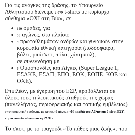
Για τις ανάγκες της δράσης, το Υπουργείο
Αθλητισμού διένειμε
t-shirts με κυρίαρχο
2.079
σύνθημα «ΟΧΙ στη Βία», σε
ομάδες, για
110
αγώνες, στο πλαίσιο
55
πρωταθλημάτων ανδρών και γυναικών στην
9
κορυφαία εθνική κατηγορία (ποδόσφαιρο,
βόλεϊ, μπάσκετ, πόλο, χάντμπολ),
σε συνεννόηση με
Ομοσπονδίες και Λίγκες (Super League 1,
8
ΕΣΑΚΕ, ΕΣΑΠ, ΕΠΟ, ΕΟΚ, ΕΟΠΕ, ΚΟΕ και
ΟΧΕ).
Επιπλέον, με έγκριση του ΕΣΡ, προβάλλεται σε
όλους τους τηλεοπτικούς σταθμούς της χώρας
(πανελλήνιας, περιφερειακής και τοπικής εμβέλειας)
σποτ κοινωνικής ευθύνης, με κεντρικό μήνυμα
«Η καρδιά του Αθλητισμού είσαι ΕΣΥ,
καμιά φανέλα πάνω από τη ΖΩΗ».
Το σποτ, με το τραγούδι «Το πάθος μιας ζωής», που