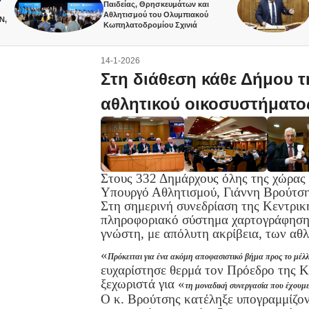
Παιδείας, Θρησκευμάτων και
χρόνι
Αθλητισμού του Ολυμπιακού
Λιοσί
Κωπηλατοδρομίου Σχινιά
14-1-2026
Στη διάθεση κάθε Δήμου τ
αθλητικού οικοσυστήματο
Στους 332 Δημάρχους όλης της χώρας 
Υπουργό Αθλητισμού, Γιάννη Βρούτση
Στη σημερινή συνεδρίαση της Κεντρι
πληροφοριακό σύστημα χαρτογράφησης 
γνώστη, με απόλυτη ακρίβεια, των αθ
«
Πρόκειται για ένα ακόμη αποφασιστικό βήμα προς το μέλλ
ευχαρίστησε θερμά τον Πρόεδρο της 
ξεχωριστά για «
τη μοναδική συνεργασία που έχουμε
Ο κ. Βρούτσης κατέληξε υπογραμμίζον