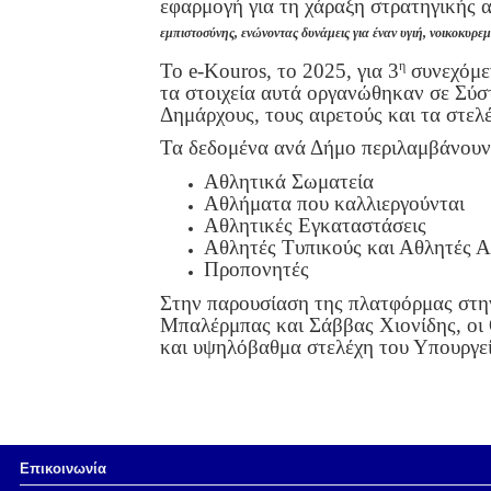
εφαρμογή για τη χάραξη στρατηγικής α
εμπιστοσύνης, ενώνοντας δυνάμεις για έναν υγιή, νοικοκυρε
η
Το e-Kouros, το 2025, για 3
συνεχόμεν
τα στοιχεία αυτά οργανώθηκαν σε Σύστ
Δημάρχους, τους αιρετούς και τα στελ
Τα δεδομένα ανά Δήμο περιλαμβάνουν
Αθλητικά Σωματεία
Αθλήματα που καλλιεργούνται
Αθλητικές Εγκαταστάσεις
Αθλητές Τυπικούς και Αθλητές Α
Προπονητές
Στην παρουσίαση της πλατφόρμας στη
Μπαλέρμπας και Σάββας Χιονίδης, οι
και υψηλόβαθμα στελέχη του Υπουργε
Επικοινωνία