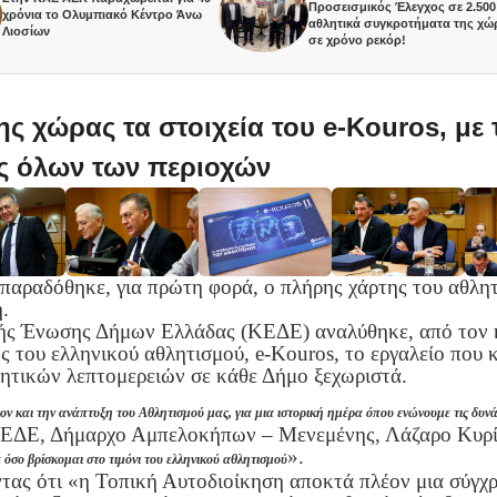
Προσεισμικός Έλεγχος σε 2.500
α το Ολυμπιακό Κέντρο Άνω
αθλητικά συγκροτήματα της χώρας,
ων
σε χρόνο ρεκόρ!
ης χώρας τα στοιχεία του e-Kouros, μ
ς όλων των περιοχών
παραδόθηκε, για πρώτη φορά, ο πλήρης χάρτης του αθλη
.
κής Ένωσης Δήμων Ελλάδας (ΚΕΔΕ) αναλύθηκε, από τον 
του ελληνικού αθλητισμού, e-Kouros, το εργαλείο που 
λητικών λεπτομερειών σε κάθε Δήμο ξεχωριστά.
ον και την ανάπτυξη του Αθλητισμού μας, για μια ιστορική ημέρα όπου ενώνουμε τις δυν
ΚΕΔΕ, Δήμαρχο Αμπελοκήπων – Μενεμένης, Λάζαρο Κυρί
».
 όσο βρίσκομαι στο τιμόνι του ελληνικού αθλητισμού
τας ότι «η Τοπική Αυτοδιοίκηση αποκτά πλέον μια σύγχρ