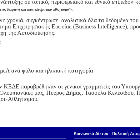
νάπτυξης σε τοπικό, περιφερειακό και εθνικό επίπεδο» κ
».
μένο, διαφανή και αποτελεσματικό αθλητισμό
η χρονιά, συγκέντρωσε αναλυτικά όλα τα δεδομένα του 
ημα Επιχειρησιακής Ευφυΐας (Business Intelligence), π
έχη της Αυτοδιοίκησης.
:
μεΑ ανά φύλο και ηλικιακή κατηγορία
ν ΚΕΔΕ παραβρέθηκαν οι γενικοί γραμματείς του Υπουρ
 Ολυμπιονίκες μας, Πύρρος Δήμας, Τασούλα Κελεσίδου, 
ίου Αθλητισμού.
Κοινωνικά Δίκτυα - Πολιτική Απο