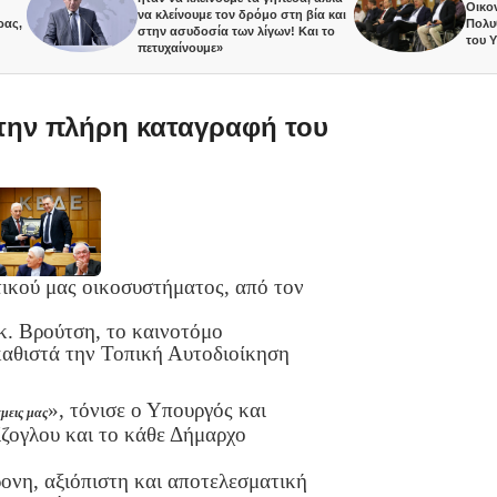
Οικονομία, α
να κλείνουμε τον δρόμο στη βία και
Πολυθεματι
στην ασυδοσία των λίγων! Και το
του ΥΠΑΙΘ 
πετυχαίνουμε»
ε την πλήρη καταγραφή του
τικού μας οικοσυστήματος, από τον
κ. Βρούτση, το καινοτόμο
καθιστά την Τοπική Αυτοδιοίκηση
», τόνισε ο Υπουργός και
άμεις μας
ζογλου και το κάθε Δήμαρχο
ονη, αξιόπιστη και αποτελεσματική