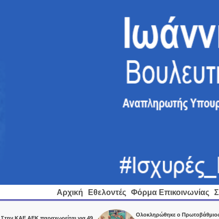
Αρχική
Εθελοντές
Φόρμα Επικοινωνίας
Σ
Ολοκληρώθηκε ο Πρωτοβάθμιος
ΚΑΕ ΑΕΚ παραχωρείται για 49